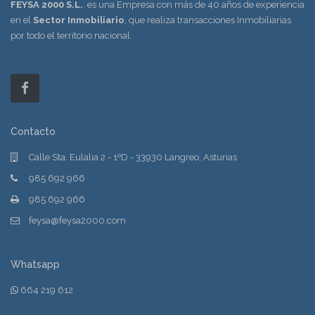
FEYSA 2000 S.L.
, es una Empresa con más de 40 años de experiencia
en el
Sector Inmobiliario
, que realiza transacciones Inmobiliarias
por todo el territorio nacional.
Contacto
Calle Sta. Eulalia 2 - 1ºD - 33930 Langreo, Asturias
985 692 966
985 692 966
feysa@feysa2000.com
Whatsapp
664 219 612