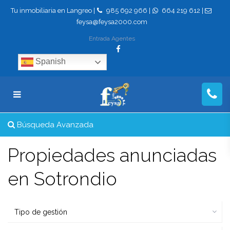
Tu inmobiliaria en Langreo |
985 692 966
|
664 219 612
|
feysa@feysa2000.com
Entrada Agentes
Spanish
Búsqueda Avanzada
Propiedades anunciadas
en Sotrondio
Tipo de gestión